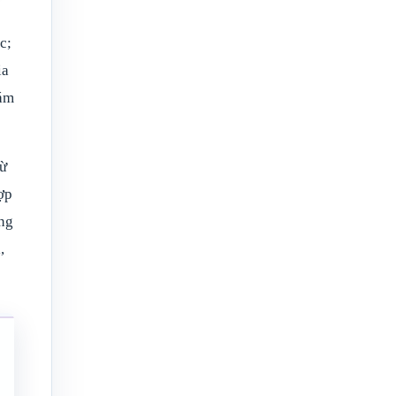
c;
ia
iám
từ
hợp
ụng
,