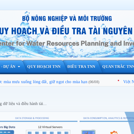
- DỰ ÁN
QUY HOẠCH TNN
ĐIỀU TRA TNN
QUAN TRẮC TN
g lòng đất, giữ ngọt cho mùa hạn
Việt Nam - Hà Lan cò
(06/08)
dữ liệu và điều hành tài...