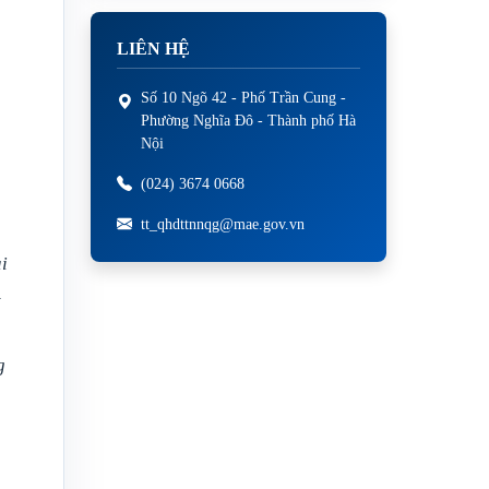
LIÊN HỆ
Số 10 Ngõ 42 - Phố Trần Cung -
Phường Nghĩa Đô - Thành phố Hà
Nội
(024) 3674 0668
tt_qhdttnnqg@mae.gov.vn
i
–
g