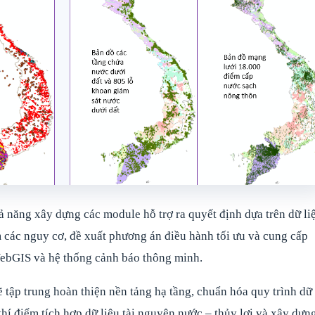
 năng xây dựng các module hỗ trợ ra quyết định dựa trên dữ li
m các nguy cơ, đề xuất phương án điều hành tối ưu và cung cấp
WebGIS và hệ thống cảnh báo thông minh.
ẽ tập trung hoàn thiện nền tảng hạ tầng, chuẩn hóa quy trình dữ
thí điểm tích hợp dữ liệu tài nguyên nước – thủy lợi và xây dựn