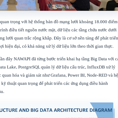
quan trọng với hệ thống bản đồ mạng lưới khoảng 18.000 điểm
rình điều tiết nguồn nước mặt, dữ liệu các tầng chứa nước dưới
g lưới quan trắc rộng khắp. Đây là cơ sở nền tảng để phát triể
i hiện đại, có khả năng xử lý dữ liệu lớn theo thời gian thực.
gần đây NAWAPI đã từng bước triển khai hạ tầng Big Data với c
a Lake, PostgreSQL quản lý dữ liệu cấu trúc, InfluxDB xử lý
rực quan hóa và giám sát như Grafana, Power BI, Node-RED và h
 kỹ thuật quan trọng để phát triển các ứng dụng điều hành
ầu.