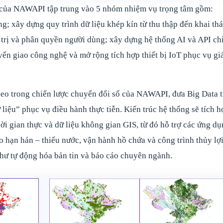
ta của NAWAPI tập trung vào 5 nhóm nhiệm vụ trọng tâm gồm:
; xây dựng quy trình dữ liệu khép kín từ thu thập đến khai thá
n trị và phân quyền người dùng; xây dựng hệ thống AI và API ch
huyển giao công nghệ và mở rộng tích hợp thiết bị IoT phục vụ g
 theo trong chiến lược chuyển đổi số của NAWAPI, đưa Big Data 
ữ liệu” phục vụ điều hành thực tiễn. Kiến trúc hệ thống sẽ tích 
ời gian thực và dữ liệu không gian GIS, từ đó hỗ trợ các ứng d
 hạn hán – thiếu nước, vận hành hồ chứa và công trình thủy lợi
hư tự động hóa bản tin và báo cáo chuyên ngành.