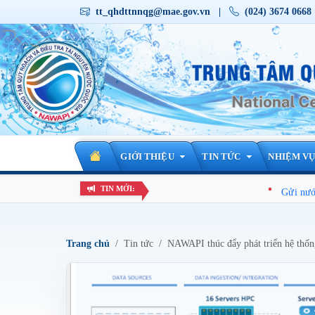
tt_qhdttnnqg@mae.gov.vn
|
(024) 3674 0668
GIỚI THIỆU
TIN TỨC
NHIỆM VỤ 
TIN MỚI:
Gửi nước mùa mưa xuốn
Trang chủ
Tin tức
NAWAPI thúc đẩy phát triển hệ thống 