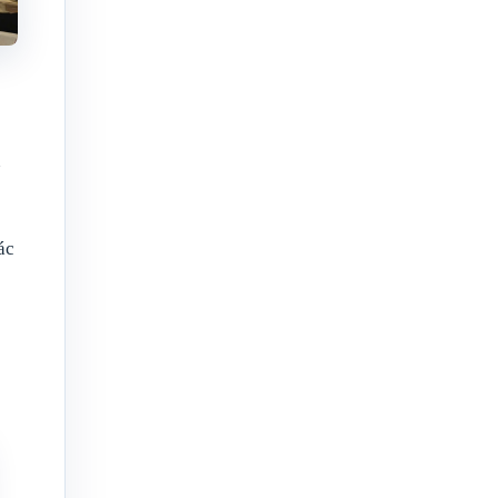
n
ác
ệ