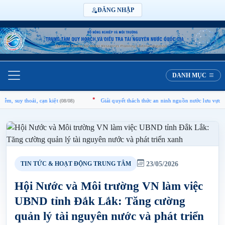
ĐĂNG NHẬP
DANH MỤC
Giải quyết thách thức an ninh nguồn nước lưu vực sông Hồng
/08)
(08/08)
23/05/2026
TIN TỨC & HOẠT ĐỘNG TRUNG TÂM
Hội Nước và Môi trường VN làm việc
UBND tỉnh Đắk Lắk: Tăng cường
quản lý tài nguyên nước và phát triển