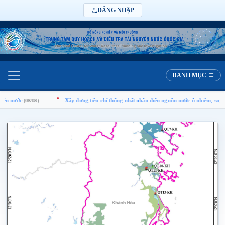
ĐĂNG NHẬP
DANH MỤC
c
Xây dựng tiêu chí thống nhất nhận diện nguồn nước ô nhiễm, suy thoái, cạn
(08/08)