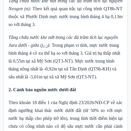
Tầng chứa nước khe nứt trong các đá trầm tích lục nguyên
Neogen
(n)
:
Theo kết quả quan trắc tại công trình QT8b-NT
thuộc xã Phước Dinh mực nước trung bình tháng 4 hạ 0,13m
so với tháng 3.
Tầng chứa nước khe nứt trong các đá trầm tích lục nguyên
Jura dưới - giữa (j
)
:
Trong phạm vi tỉnh, mực nước trung
1-2
bình tháng 4 có xu thế hạ so với tháng
3. Giá trị hạ thấp nhất
là 0,55m tại xã Mỹ Sơn (QT3-NT).
Mực nước trung bình
tháng nông nhất là -0,92m tại xã Tân Định (QT9b-KH) và
sâu nhất là -5,01m tại xã xã Mỹ Sơn (QT3-NT).
2. Cảnh báo nguồn nước dưới đất
Theo khoản 18 điều 1 của Nghị định 23/2026/NĐ-CP về xác
định ngưỡng khai thác nước dưới đất (từ 50% so với mực
nước hạ thấp cho phép trở lên), trong tỉnh thời điểm hiện tại
chưa có công trình nào có độ sâu mực nước cần phải cảnh