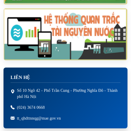
LIÊN HỆ
Số 10 Ngõ 42 - Phố Trần Cung - Phường Nghĩa Đô - Thành
phố Hà Nội
(024) 3674 0668
tt_qhdttnnqg@mae.gov.vn