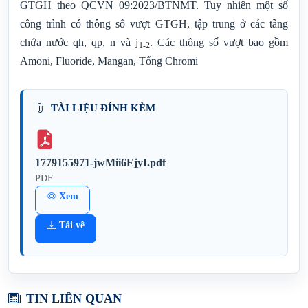
GTGH theo QCVN 09:2023/BTNMT. Tuy nhiên một số
công trình có thông số vượt GTGH, tập trung ở các tầng
chứa nước qh, qp, n và j
. Các thông số vượt bao gồm
1-2
Amoni, Fluoride, Mangan, Tổng Chromi
TÀI LIỆU ĐÍNH KÈM
1779155971-jwMii6EjyI.pdf
PDF
Xem
Tải về
TIN LIÊN QUAN