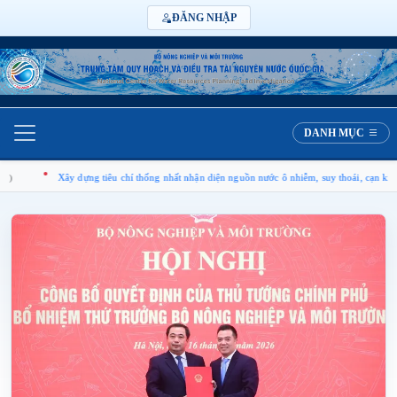
ĐĂNG NHẬP
DANH MỤC
y dựng tiêu chí thống nhất nhận diện nguồn nước ô nhiễm, suy thoái, cạn kiệt
(08/08)