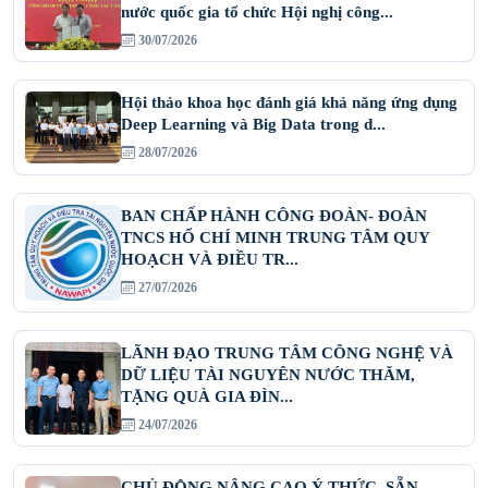
nước quốc gia tổ chức Hội nghị công...
30/07/2026
Hội thảo khoa học đánh giá khả năng ứng dụng
Deep Learning và Big Data trong d...
28/07/2026
BAN CHẤP HÀNH CÔNG ĐOÀN- ĐOÀN
TNCS HỔ CHÍ MINH TRUNG TÂM QUY
HOẠCH VÀ ĐIỀU TR...
27/07/2026
LÃNH ĐẠO TRUNG TÂM CÔNG NGHỆ VÀ
DỮ LIỆU TÀI NGUYÊN NƯỚC THĂM,
TẶNG QUÀ GIA ĐÌN...
24/07/2026
CHỦ ĐỘNG NÂNG CAO Ý THỨC, SẴN