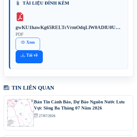
TÀI LIỆU ĐÍNH KÈM
gwKU1hawKg65RELTcVrmOdqLlW0ADlU0UQ8Q4Ajr.pdf
PDF
Xem
Tải về
TIN LIÊN QUAN
Bản Tin Cảnh Báo, Dự Báo Nguồn Nước Lưu
Vực Sông Ba Tháng 07 Năm 2026
27/07/2026