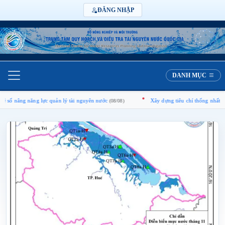
ĐĂNG NHẬP
DANH MỤC
ng năng lực quản lý tài nguyên nước
Xây dựng tiêu chí thống nhất nhận diện
(08/08)