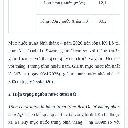
Lưu lượng nước
(m
3
/s)
12,1
16
Tổng lượng nước (triệu
m
3
)
30,2
43
Mực nước trung bình tháng 4 năm 2026 trên sông Kỳ Lộ tại
trạm An Thạnh là 324cm, giảm 20cm so với tháng trước,
giảm 16cm so với tháng cùng kỳ năm trước và giảm 03cm so
với tháng 4 trung bình nhiều năm. Giá trị mực nước lớn nhất
là 347cm (ngày 03/4/2026), giá trị mực nước nhỏ nhất là
300cm (ngày 23/4/2026).
2. Hiện trạng nguồn nước dưới đất
Tầng chứa nước lỗ hổng trong trầm tích Đệ tứ không phân
chia
(q)
:
Theo kết quả quan trắc tại công trình LK51T thuộc
xã Ea Kly mực nước trung bình tháng 4 hạ 0,09m so với