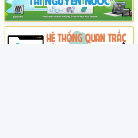
LIÊN HỆ
Số 10 Ngõ 42 - Phố Trần Cung - Phường Nghĩa Đô - Thành
phố Hà Nội
(024) 3674 0668