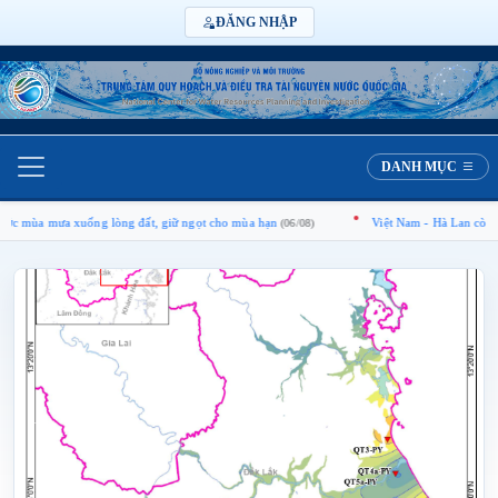
ĐĂNG NHẬP
DANH MỤC
ưa xuống lòng đất, giữ ngọt cho mùa hạn
Việt Nam - Hà Lan còn nhiều tiềm
(06/08)