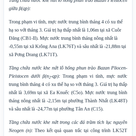
Tầng chứa nước khe nứt lỗ hổng phun trào Bazan Pleistocen
giữa
β(qp)
:
Trong phạm vi tỉnh, mực nước trung bình tháng 4 có xu thế
hạ so với tháng
3. Giá trị hạ thấp nhất là 1,06m tại xã Cuôr
Đăng (CB1-II).
Mực nước trung bình tháng nông nhất là
-0,55m tại xã Krông Ana (LK76T) và sâu nhất là -21,88m tại
xã Pơng Drang (LK71T).
Tầng chứa nước khe nứt lỗ hổng phun trào Bazan Pliocen-
Pleistocen dưới
β(n
-qp)
:
Trong phạm vi tỉnh, mực nước
2
trung bình tháng 4 có xu thế hạ so với tháng
3. Giá trị hạ thấp
nhất là 3,69m tại xã Ea Knuếc (C5o).
Mực nước trung bình
tháng nông nhất là -2,15m tại phường Thành Nhất (LK48T)
và sâu nhất là -24,77m tại phường Tân An (C15).
Tầng chứa nước khe nứt trong các đá trầm tích lục nguyên
Neogen
(n)
:
Theo kết quả quan trắc tại công trình LK52T