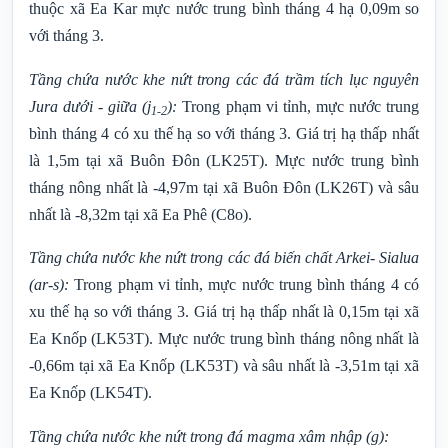
thuộc xã Ea Kar mực nước trung bình tháng 4 hạ 0,09m so
với tháng 3.
Tầng chứa nước khe nứt trong các đá trầm tích lục nguyên
Jura dưới - giữa (j
)
:
Trong phạm vi tỉnh, mực nước trung
1-
2
bình tháng 4 có xu thế hạ so với tháng
3. Giá trị hạ thấp nhất
là 1,5m tại xã Buôn Đôn (LK25T).
Mực nước trung bình
tháng nông nhất là -4,97m tại xã Buôn Đôn (LK26T) và sâu
nhất là -8,32m tại xã Ea Phê (C8o).
Tầng chứa nước khe nứt trong các đá biến chất Arkei- Sialua
(ar-
s)
:
Trong phạm vi tỉnh, mực nước trung bình tháng 4 có
xu thế hạ so với tháng
3.
Giá trị hạ thấp nhất là 0,15m tại xã
Ea Knốp (LK53T).
Mực nước trung bình tháng nông nhất là
-0,66m tại xã Ea Knốp (LK53T) và sâu nhất là -3,51m tại xã
Ea Knốp (LK54T).
Tầng chứa nước khe nứt trong đá magma xâm nhập
(g)
: