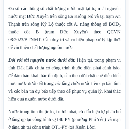
Đa số các thông số chất lượng nước mặt tại trạm tài nguyên
nước mặt Đức Xuyên trên sông Ea Krông Nô và tại trạm An
Thạnh trên sông Kỳ Lộ thuộc cột A, riêng thông số BOD
5
thuộc cột B (trạm Đức Xuyên) theo QCVN
08:2023/BTNMT. Cần duy trì và có biện pháp xử lý kịp thời
để cải thiện chất lượng nguồn nước
Đối với tài nguyên nước
dưới đất
:
Hiện tại, trong phạm vi
tỉnh Đắk Lắk chưa có công trình thuộc diện phải cảnh báo,
để đảm bảo khai thác ổn định, cần theo dõi chặt chẽ diễn biến
mực nước dưới đất trong các tầng chứa nước trên địa bàn tỉnh
và các bản tin dự báo tiếp theo để phục vụ quản lý, khai thác
hiệu quả nguồn nước dưới đất.
Nước trong tỉnh thuộc loại nước nhạt, có dấu hiệu lợ phân bố
ở tầng qp tại công trình QT4b-PY (phường Phú Yên) và mặn
ở tầng qh tại công trình QT1-PY (xã Xuân Lộc).