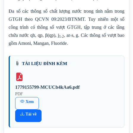
Đa số các thông số chất lượng nước trong tỉnh nằm trong
GTGH theo QCVN 09:2023/BTNMT. Tuy nhiên một số
công trình có thông số vượt GTGH, tập trung ở các tầng
chứa nước qh, qp, β(qp), j
, ar-s, g. Các thông số vượt bao
1-2
gồm Amoni, Mangan, Fluoride.
TÀI LIỆU ĐÍNH KÈM
1779155799-MCUCb4kAa6.pdf
PDF
Xem
Tải về