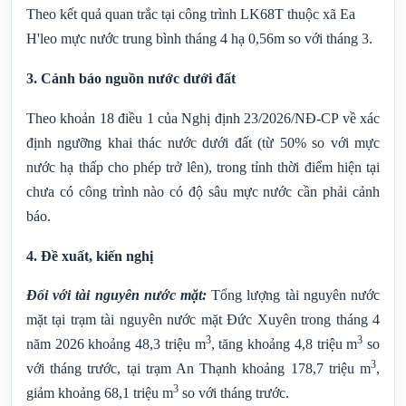
Theo kết quả quan trắc tại công trình LK68T thuộc xã Ea
H'leo mực nước trung bình tháng 4 hạ 0,56m so với tháng 3.
3. Cảnh báo nguồn nước dưới đất
Theo khoản 18 điều 1 của Nghị định 23/2026/NĐ-CP về xác
định ngưỡng khai thác nước dưới đất (từ 50% so với mực
nước hạ thấp cho phép trở lên), trong tỉnh thời điểm hiện tại
chưa có công trình nào có độ sâu mực nước cần phải cảnh
báo.
4. Đề xuất, kiến nghị
Đối với tài nguyên nước mặt:
Tổng lượng tài nguyên nước
mặt tại trạm tài nguyên nước mặt Đức Xuyên trong tháng 4
3
3
năm 2026 khoảng 48,3 triệu m
, tăng khoảng 4,8 triệu m
so
3
vớ
i
tháng trước, tại trạm An Thạnh khoảng 178,7 triệu m
,
3
giảm khoảng 68,1 triệu m
so với tháng trước.