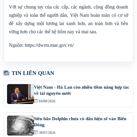
“Chúng ta không thể chờ đợi tương lai thay đổi, mà phải
hành động ngay từ hôm nay. Hãy cùng nhau gìn giữ từng
giọt nước, nâng niu từng làn không khí, trân trọng từng
nguồn tài nguyên của đất nước”, Thứ trưởng phát động.