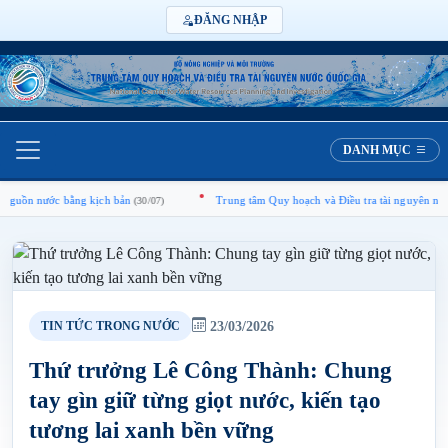
ĐĂNG NHẬP
DANH MỤC
ằng kịch bản
Trung tâm Quy hoạch và Điều tra tài nguyên nước quốc gia tổ 
(30/07)
23/03/2026
TIN TỨC TRONG NƯỚC
Thứ trưởng Lê Công Thành: Chung
tay gìn giữ từng giọt nước, kiến tạo
tương lai xanh bền vững