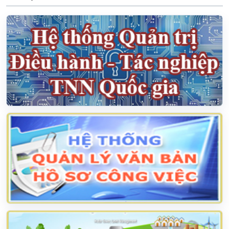
Siêu bão Dolphin chưa có dấu hiệu sẽ vào Biển
Đông
30/07/2026
Chủ động quản lý nguồn nước bằng kịch bản
30/07/2026
Đảng bộ Bộ Nông nghiệp và Môi trường tham
dự Hội nghị quán triệt Nghị quyết Tr...
29/07/2026
Công bố giá trị dòng chảy tối thiểu tại 831 đập,
hồ chứa
28/07/2026
Trạm bơm 7.000 tỷ đồng phía tây Hà Nội sẵn
sàng vận hành tiêu úng