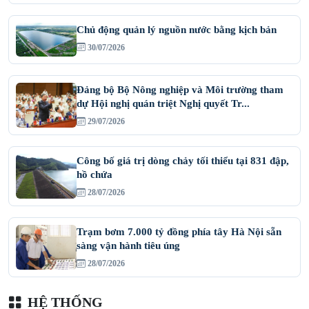
Các em học sinh biểu diễn văn nghệ tại sự kiện
Với sự chung tay của các cấp, các ngành, cộng đồng doanh
nghiệp và toàn thể người dân, Việt Nam hoàn toàn có cơ sở
để xây dựng một tương lai xanh hơn, an toàn hơn và bền
vững hơn cho các thế hệ hôm nay và mai sau.
Nguồn: https://dwrm.mae.gov.vn/
TIN LIÊN QUAN
Việt Nam - Hà Lan còn nhiều tiềm năng hợp tác
về tài nguyên nước
04/08/2026